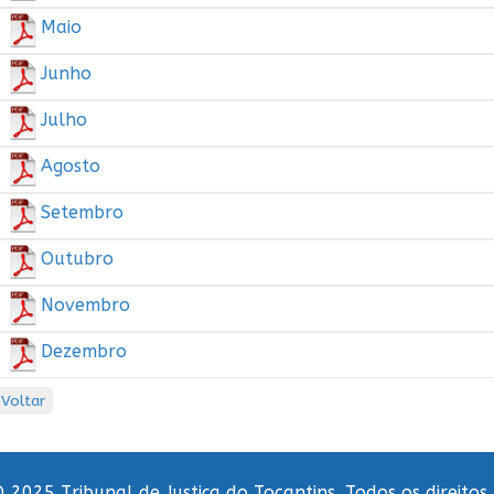
Maio
Junho
Julho
Agosto
Setembro
Outubro
Novembro
Dezembro
Voltar
 2025 Tribunal de Justiça do Tocantins. Todos os direitos