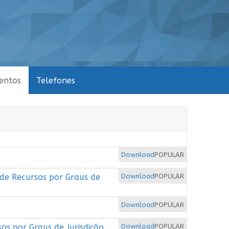
entos
Telefones
Download
POPULAR
 de Recursos por Graus de
Download
POPULAR
Download
POPULAR
os por Graus de Jurisdição
Download
POPULAR