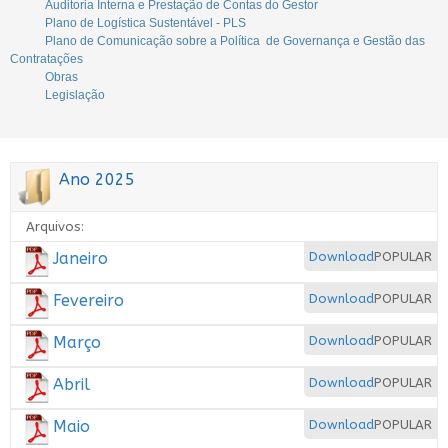
Auditoria Interna e Prestação de Contas do Gestor
Plano de Logística Sustentável - PLS
Plano de Comunicação sobre a Política de Governança e Gestão das
Contratações
Obras
Legislação
Ano 2025
Arquivos:
Janeiro
Download
POPULAR
Fevereiro
Download
POPULAR
Março
Download
POPULAR
Abril
Download
POPULAR
Maio
Download
POPULAR