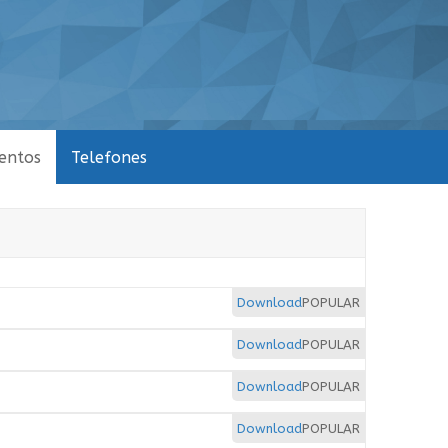
entos
Telefones
Download
POPULAR
Download
POPULAR
Download
POPULAR
Download
POPULAR