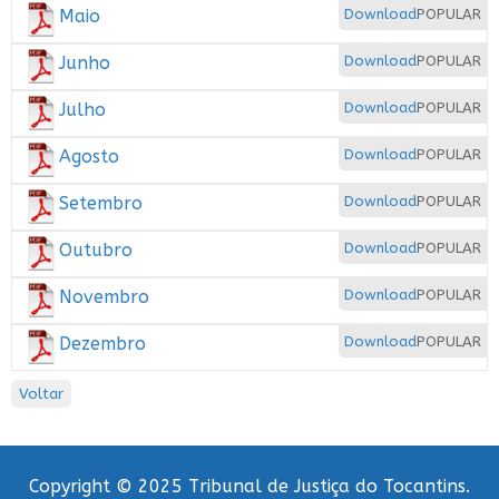
Maio
Download
POPULAR
Junho
Download
POPULAR
Julho
Download
POPULAR
Agosto
Download
POPULAR
Setembro
Download
POPULAR
Outubro
Download
POPULAR
Novembro
Download
POPULAR
Dezembro
Download
POPULAR
Voltar
Copyright © 2025 Tribunal de Justiça do Tocantins.