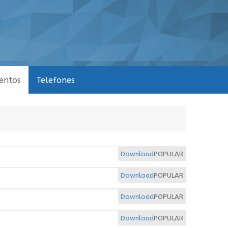
entos
Telefones
Download
POPULAR
Download
POPULAR
Download
POPULAR
Download
POPULAR