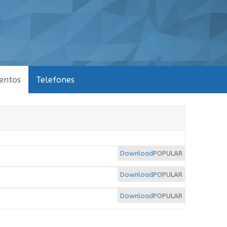
entos
Telefones
Download
POPULAR
Download
POPULAR
Download
POPULAR