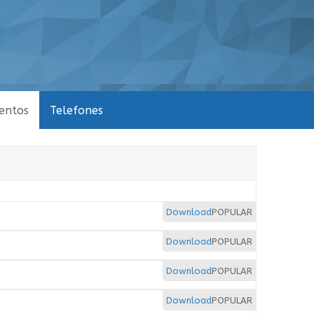
entos
Telefones
Download
POPULAR
Download
POPULAR
Download
POPULAR
Download
POPULAR