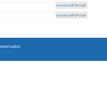
Download
POPULAR
Download
POPULAR
 reservados.
estrito