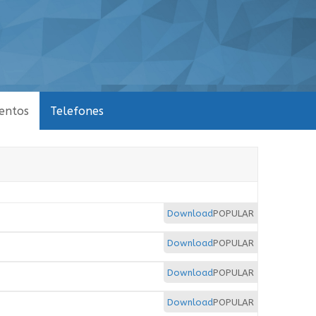
entos
Telefones
Download
POPULAR
Download
POPULAR
Download
POPULAR
Download
POPULAR