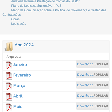
Auditoria Interna e Prestação de Contas do Gestor
Plano de Logística Sustentável - PLS
Plano de Comunicação sobre a Política de Governança e Gestão das
Contratações
Obras
Legislação
Ano 2024
Arquivos:
Janeiro
Download
POPULAR
Fevereiro
Download
POPULAR
Março
Download
POPULAR
Abril
Download
POPULAR
Maio
Download
POPULAR