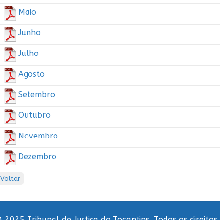
Maio
Junho
Julho
Agosto
Setembro
Outubro
Novembro
Dezembro
Voltar
 2025 Tribunal de Justiça do Tocantins. Todos os direitos