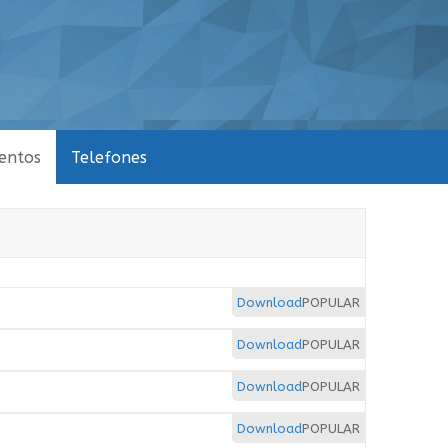
entos
Telefones
Download
POPULAR
Download
POPULAR
Download
POPULAR
Download
POPULAR