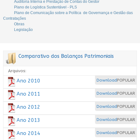
Auditoria Interna e Prestação de Contas do Gestor
Plano de Logística Sustentável - PLS
Plano de Comunicação sobre a Política de Governança e Gestão das
Contratações
Obras
Legislação
Comparativo dos Balanços Patrimoniais
Arquivos:
Ano 2010
Download
POPULAR
Ano 2011
Download
POPULAR
Ano 2012
Download
POPULAR
Ano 2013
Download
POPULAR
Ano 2014
Download
POPULAR