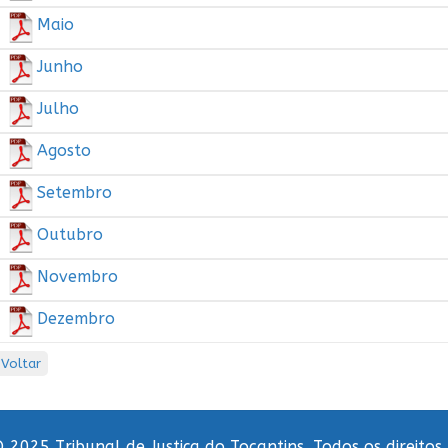
Maio
Junho
Julho
Agosto
Setembro
Outubro
Novembro
Dezembro
Voltar
 2025 Tribunal de Justiça do Tocantins. Todos os direitos