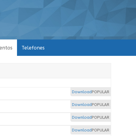
entos
Telefones
Download
POPULAR
Download
POPULAR
Download
POPULAR
Download
POPULAR